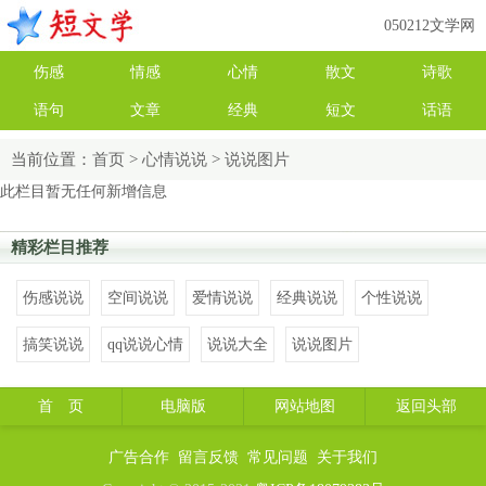
050212文学网
伤感
情感
心情
散文
诗歌
语句
文章
经典
短文
话语
当前位置：
首页
>
心情说说
>
说说图片
此栏目暂无任何新增信息
精彩栏目推荐
伤感说说
空间说说
爱情说说
经典说说
个性说说
搞笑说说
qq说说心情
说说大全
说说图片
首 页
电脑版
网站地图
返回头部
广告合作
留言反馈
常见问题
关于我们