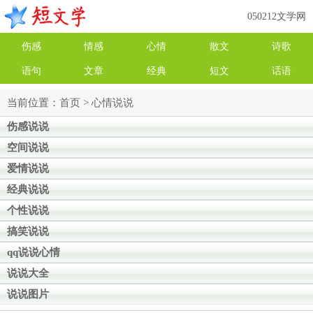
050212文学网
伤感
情感
心情
散文
诗歌
语句
文章
经典
短文
话语
当前位置：
首页
>
心情说说
伤感说说
空间说说
爱情说说
经典说说
个性说说
搞笑说说
qq说说心情
说说大全
说说图片