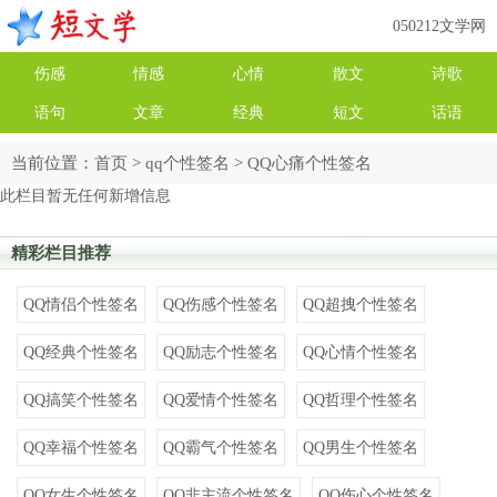
050212文学网
伤感
情感
心情
散文
诗歌
语句
文章
经典
短文
话语
当前位置：
首页
>
qq个性签名
>
QQ心痛个性签名
此栏目暂无任何新增信息
精彩栏目推荐
QQ情侣个性签名
QQ伤感个性签名
QQ超拽个性签名
QQ经典个性签名
QQ励志个性签名
QQ心情个性签名
QQ搞笑个性签名
QQ爱情个性签名
QQ哲理个性签名
QQ幸福个性签名
QQ霸气个性签名
QQ男生个性签名
QQ女生个性签名
QQ非主流个性签名
QQ伤心个性签名