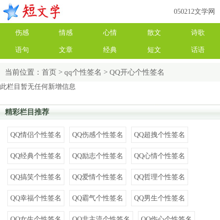
050212文学网
伤感
情感
心情
散文
诗歌
语句
文章
经典
短文
话语
当前位置：
首页
>
qq个性签名
>
QQ开心个性签名
此栏目暂无任何新增信息
精彩栏目推荐
QQ情侣个性签名
QQ伤感个性签名
QQ超拽个性签名
QQ经典个性签名
QQ励志个性签名
QQ心情个性签名
QQ搞笑个性签名
QQ爱情个性签名
QQ哲理个性签名
QQ幸福个性签名
QQ霸气个性签名
QQ男生个性签名
QQ女生个性签名
QQ非主流个性签名
QQ伤心个性签名