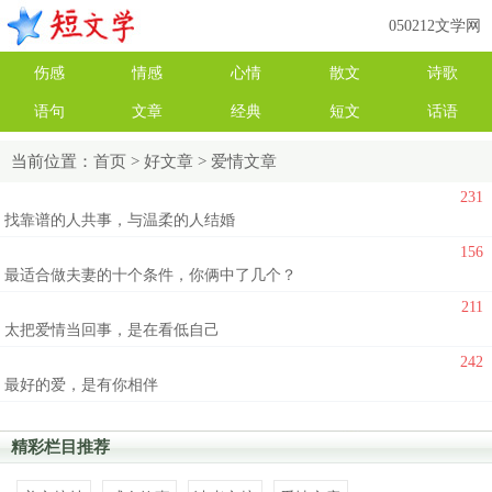
050212文学网
伤感
情感
心情
散文
诗歌
语句
文章
经典
短文
话语
当前位置：
首页
>
好文章
>
爱情文章
231
找靠谱的人共事，与温柔的人结婚
156
最适合做夫妻的十个条件，你俩中了几个？
211
太把爱情当回事，是在看低自己
242
最好的爱，是有你相伴
精彩栏目推荐