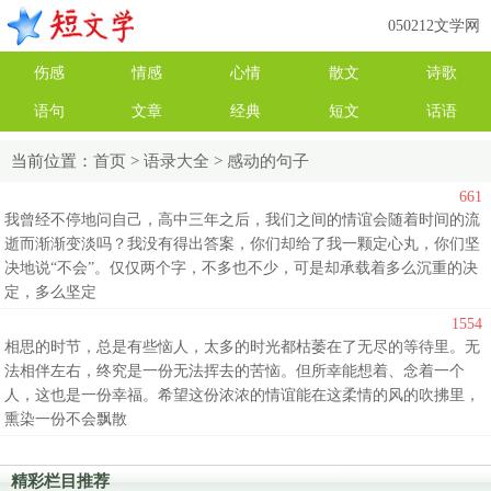
050212文学网
伤感
情感
心情
散文
诗歌
语句
文章
经典
短文
话语
当前位置：
首页
>
语录大全
>
感动的句子
661
我曾经不停地问自己，高中三年之后，我们之间的情谊会随着时间的流
逝而渐渐变淡吗？我没有得出答案，你们却给了我一颗定心丸，你们坚
决地说“不会”。仅仅两个字，不多也不少，可是却承载着多么沉重的决
定，多么坚定
1554
相思的时节，总是有些恼人，太多的时光都枯萎在了无尽的等待里。无
法相伴左右，终究是一份无法挥去的苦恼。但所幸能想着、念着一个
人，这也是一份幸福。希望这份浓浓的情谊能在这柔情的风的吹拂里，
熏染一份不会飘散
精彩栏目推荐