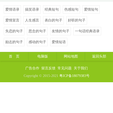
爱情语录
搞笑语录
经典短句
伤感短句
爱情短句
爱情宣言
人生感言
表白的句子
好听的句子
失恋的句子
思念的句子
友情的句子
一句话经典语录
励志的句子
感动的句子
爱情短语
首 页
电脑版
网站地图
返回头部
广告合作
留言反馈
常见问题
关于我们
Copyright © 2015-2021
粤ICP备18079383号