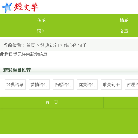
伤感
情感
语句
文章
当前位置：
首页
>
经典语句
>
伤心的句子
此栏目暂无任何新增信息
精彩栏目推荐
经典语录
爱情语句
伤感语句
优美语句
唯美句子
哲理
首 页