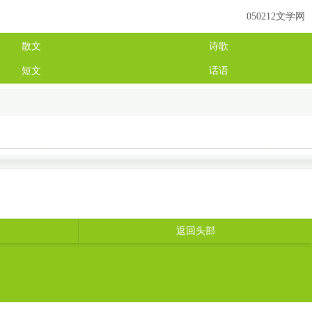
050212文学网
散文
诗歌
短文
话语
返回头部