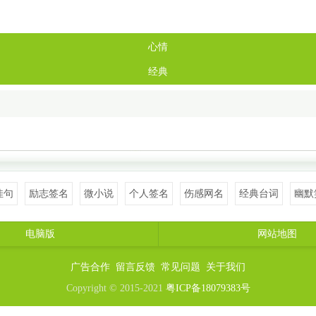
心情
经典
佳句
励志签名
微小说
个人签名
伤感网名
经典台词
幽默
电脑版
网站地图
广告合作
留言反馈
常见问题
关于我们
Copyright © 2015-2021
粤ICP备18079383号