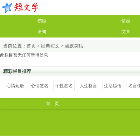
伤感
情感
语句
文章
当前位置：
首页
>
经典短文
>
幽默笑话
此栏目暂无任何新增信息
精彩栏目推荐
心情短语
心情签名
个性签名
人生格言
生活感悟
名言
首 页