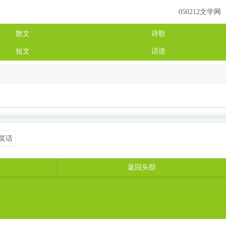
050212文学网
散文
诗歌
短文
话语
笑话
返回头部