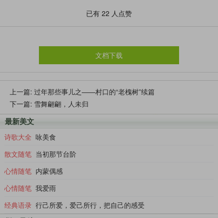
睛，远远地看着一辆电动轮椅驶来，依稀仿佛
已有
22
人点赞
坐在上面的就是她，整个人显得又瘦又小，似
乎没了筋骨没了精神，无助又可怜。我选择在
一个路口拐了弯，终于我看不见她她也看不见
文档下载
我。有什么好寒喧的呢？几年不见她竟变成这
样，毫无疑问她的腿疾更严重了以至于路都走
上一篇:
过年那些事儿之——村口的“老槐树”续篇
不了，坐上了轮椅。这样的结果我尚且难以接
下一篇:
雪舞翩翩，人未归
受又何况是她呢？老天爷就是这么不公，无论
最新美文
你怎样抗争也无济于事，它轻轻地一挥手便把
诗歌大全
咏美食
你所有的努力、尊严全部抹杀。她该怎么办？
散文随笔
当初那节台阶
也许她早知道会有这么一天，于是她在自己能
站起来时做了自己想做的一切，那么她坐在轮
心情随笔
内蒙偶感
椅上想必也不会像我这样悲观，仍然能掌控属
心情随笔
我爱雨
于自己的方寸天地。我不必神伤而应该选择相
经典语录
行己所爱，爱己所行，把自己的感受