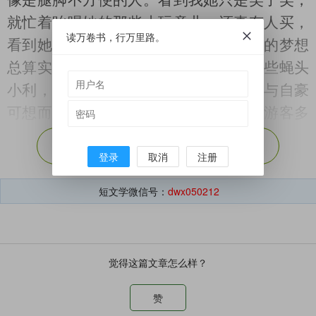
像是腿脚不方便的人。看到我她只是笑了笑，
就忙着吆喝她的那些小玩意儿。还真有人买，
读万卷书，行万里路。
看到她熟练地收钱找钱，我也笑了，她的梦想
总算实现了吧？虽然收入微薄，挣的是些蝇头
小利，但总算自己能挣钱，内心的喜悦与自豪
可想而知。于是我也为她高兴，真希望游客多
一些再多一些，旺季长一些再长一些，她的生
展开剩余（
53%
）
登录
取消
注册
意能好一些再好一些，不指望养家糊口，唯愿
手头宽裕一些，不必事事处处手心向上已是极
短文学微信号：
dwx050212
好。每年花季我不一定能见到她，但我又似乎
总能看见她忙碌的身影，盈盈的笑脸。
时间不管不顾地迈着他的大长腿往前跑，
觉得这篇文章怎么样？
一迈腿就是一年，小镇也是如此，不知不觉又
是几个春秋。再见她时我不敢相信自己的眼
赞