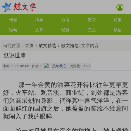
伤感
情感
心情
散文
诗歌
语句
文章
经典
短文
话语
当前位置：
首页
>
散文精选
>
散文随笔
>文章内容
也说世事
时间: 2025-02-08 作者：
悠悠我心
浏览量：
160
那一年金黄的油菜花开得比往年更早更
好，火车站、观音溪、商业街，到处都是游客
们兴高采烈的身影，徜徉其中喜气洋洋，在一
面面鲜红的国旗之后，她盈盈的笑脸不经意间
就闯入了我的眼眸。