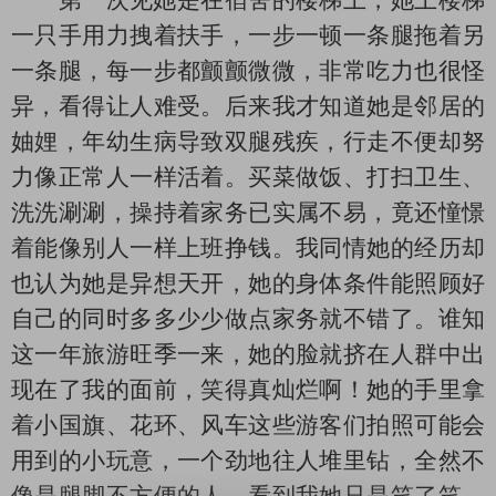
第一次见她是在宿舍的楼梯上，她上楼梯
一只手用力拽着扶手，一步一顿一条腿拖着另
一条腿，每一步都颤颤微微，非常吃力也很怪
异，看得让人难受。后来我才知道她是邻居的
妯娌，年幼生病导致双腿残疾，行走不便却努
力像正常人一样活着。买菜做饭、打扫卫生、
洗洗涮涮，操持着家务已实属不易，竟还憧憬
着能像别人一样上班挣钱。我同情她的经历却
也认为她是异想天开，她的身体条件能照顾好
自己的同时多多少少做点家务就不错了。谁知
这一年旅游旺季一来，她的脸就挤在人群中出
现在了我的面前，笑得真灿烂啊！她的手里拿
着小国旗、花环、风车这些游客们拍照可能会
用到的小玩意，一个劲地往人堆里钻，全然不